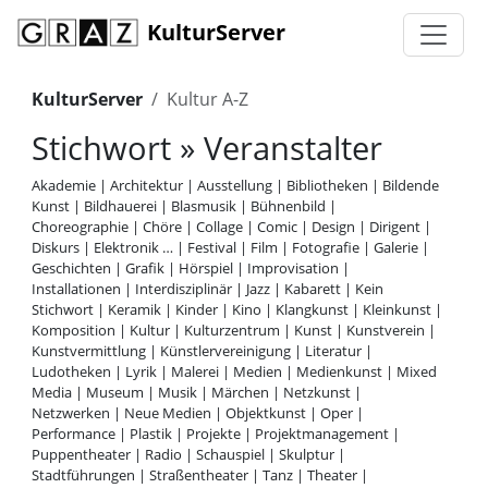
KulturServer
KulturServer
Kultur A-Z
Stichwort » Veranstalter
Akademie
|
Architektur
|
Ausstellung
|
Bibliotheken
|
Bildende
Kunst
|
Bildhauerei
|
Blasmusik
|
Bühnenbild
|
Choreographie
|
Chöre
|
Collage
|
Comic
|
Design
|
Dirigent
|
Diskurs
|
Elektronik …
|
Festival
|
Film
|
Fotografie
|
Galerie
|
Geschichten
|
Grafik
|
Hörspiel
|
Improvisation
|
Installationen
|
Interdisziplinär
|
Jazz
|
Kabarett
|
Kein
Stichwort
|
Keramik
|
Kinder
|
Kino
|
Klangkunst
|
Kleinkunst
|
Komposition
|
Kultur
|
Kulturzentrum
|
Kunst
|
Kunstverein
|
Kunstvermittlung
|
Künstlervereinigung
|
Literatur
|
Ludotheken
|
Lyrik
|
Malerei
|
Medien
|
Medienkunst
|
Mixed
Media
|
Museum
|
Musik
|
Märchen
|
Netzkunst
|
Netzwerken
|
Neue Medien
|
Objektkunst
|
Oper
|
Performance
|
Plastik
|
Projekte
|
Projektmanagement
|
Puppentheater
|
Radio
|
Schauspiel
|
Skulptur
|
Stadtführungen
|
Straßentheater
|
Tanz
|
Theater
|