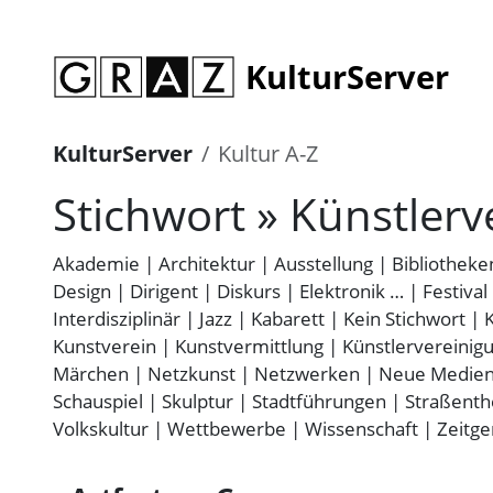
KulturServer
KulturServer
Kultur A-Z
Stichwort » Künstlerv
Akademie
|
Architektur
|
Ausstellung
|
Bibliotheke
Design
|
Dirigent
|
Diskurs
|
Elektronik …
|
Festival
Interdisziplinär
|
Jazz
|
Kabarett
|
Kein Stichwort
|
Kunstverein
|
Kunstvermittlung
|
Künstlervereinig
Märchen
|
Netzkunst
|
Netzwerken
|
Neue Medie
Schauspiel
|
Skulptur
|
Stadtführungen
|
Straßenth
Volkskultur
|
Wettbewerbe
|
Wissenschaft
|
Zeitge