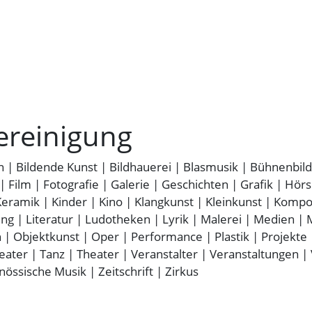
ereinigung
n
|
Bildende Kunst
|
Bildhauerei
|
Blasmusik
|
Bühnenbild
|
Film
|
Fotografie
|
Galerie
|
Geschichten
|
Grafik
|
Hörs
Keramik
|
Kinder
|
Kino
|
Klangkunst
|
Kleinkunst
|
Kompos
ung
|
Literatur
|
Ludotheken
|
Lyrik
|
Malerei
|
Medien
|
n
|
Objektkunst
|
Oper
|
Performance
|
Plastik
|
Projekte
eater
|
Tanz
|
Theater
|
Veranstalter
|
Veranstaltungen
|
nössische Musik
|
Zeitschrift
|
Zirkus