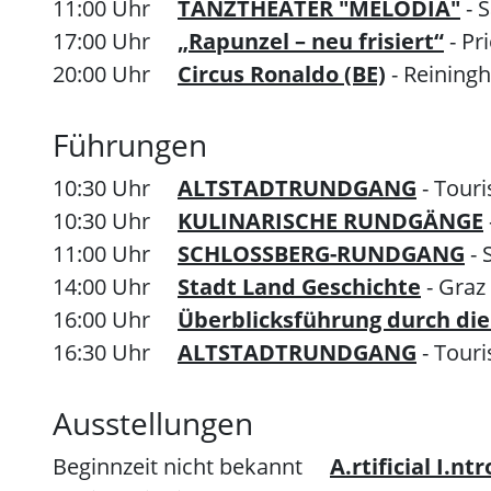
11:00 Uhr
TANZTHEATER "MELODIA"
- 
17:00 Uhr
„Rapunzel – neu frisiert“
- P
20:00 Uhr
Circus Ronaldo (BE)
- Reining
Führungen
10:30 Uhr
ALTSTADTRUNDGANG
- Tour
10:30 Uhr
KULINARISCHE RUNDGÄNGE
11:00 Uhr
SCHLOSSBERG-RUNDGANG
- 
14:00 Uhr
Stadt Land Geschichte
- Gra
16:00 Uhr
Überblicksführung durch di
16:30 Uhr
ALTSTADTRUNDGANG
- Tour
Ausstellungen
Beginnzeit nicht bekannt
A.rtificial I.nt