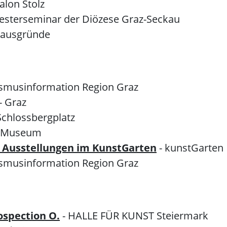
Salon Stolz
riesterseminar der Diözese Graz-Seckau
hausgründe
ismusinformation Region Graz
- Graz
Schlossbergplatz
z Museum
e Ausstellungen im KunstGarten
- kunstGarten
ismusinformation Region Graz
rospection O.
- HALLE FÜR KUNST Steiermark