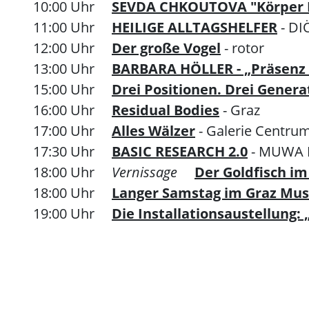
10:00 Uhr
SEVDA CHKOUTOVA "Körper I
11:00 Uhr
HEILIGE ALLTAGSHELFER
- D
12:00 Uhr
Der große Vogel
- rotor
13:00 Uhr
BARBARA HÖLLER - „Präsenz 
15:00 Uhr
Drei Positionen. Drei Gener
16:00 Uhr
Residual Bodies
- Graz
17:00 Uhr
Alles Wälzer
- Galerie Centru
17:30 Uhr
BASIC RESEARCH 2.0
- MUWA 
18:00 Uhr
Vernissage
Der Goldfisch im
18:00 Uhr
Langer Samstag im Graz Mu
19:00 Uhr
Die Installationsaustellun