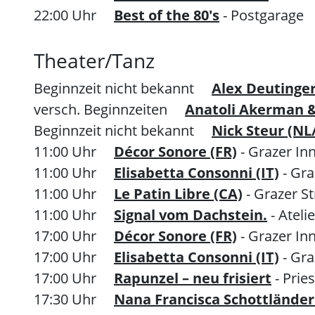
22:00 Uhr
Best of the 80's
- Postgarage
Theater/Tanz
Beginnzeit nicht bekannt
Alex Deutinger
versch. Beginnzeiten
Anatoli Akerman & 
Beginnzeit nicht bekannt
Nick Steur (NL
11:00 Uhr
Décor Sonore (FR)
- Grazer In
11:00 Uhr
Elisabetta Consonni (IT)
- Gra
11:00 Uhr
Le Patin Libre (CA)
- Grazer S
11:00 Uhr
Signal vom Dachstein.
- Ateli
17:00 Uhr
Décor Sonore (FR)
- Grazer In
17:00 Uhr
Elisabetta Consonni (IT)
- Gra
17:00 Uhr
Rapunzel – neu frisiert
- Pri
17:30 Uhr
Nana Francisca Schottländer