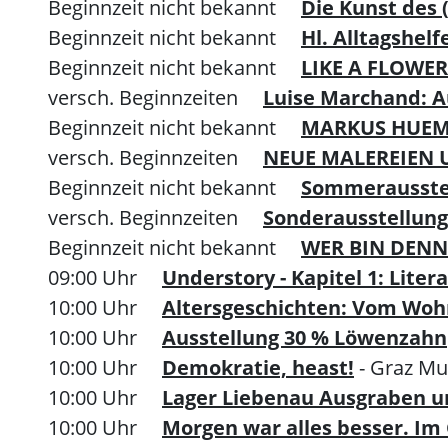
Beginnzeit nicht bekannt
Die Kunst des (𝚜̶
Beginnzeit nicht bekannt
Hl. Alltagshel
Beginnzeit nicht bekannt
LIKE A FLOWE
versch. Beginnzeiten
Luise Marchand: A
Beginnzeit nicht bekannt
MARKUS HUE
versch. Beginnzeiten
NEUE MALEREIEN 
Beginnzeit nicht bekannt
Sommerausste
versch. Beginnzeiten
Sonderausstellung 
Beginnzeit nicht bekannt
WER BIN DENN
09:00 Uhr
Understory - Kapitel 1: Lite
10:00 Uhr
Altersgeschichten: Vom Woh
10:00 Uhr
Ausstellung 30 % Löwenzahn
10:00 Uhr
Demokratie, heast!
- Graz M
10:00 Uhr
Lager Liebenau Ausgraben u
10:00 Uhr
Morgen war alles besser. Im 