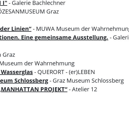
 I"
- Galerie Bachlechner
IÖZESANMUSEUM Graz
der Linien“
- MUWA Museum der Wahrnehmun
ationen. Eine gemeinsame Ausstellung.
- Galer
m Graz
Museum der Wahrnehmung
 Wasserglas
- QUERORT - (er)LEBEN
seum Schlossberg
- Graz Museum Schlossberg
g: „MANHATTAN PROJEKT“
- Atelier 12