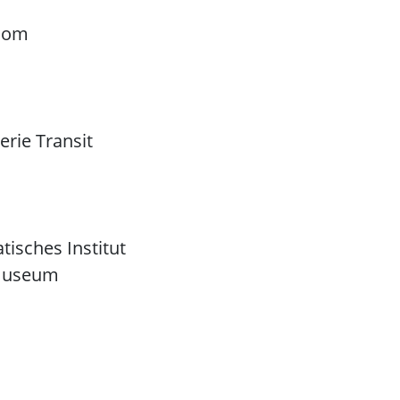
 Dom
lerie Transit
atisches Institut
museum