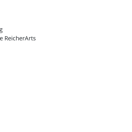
g
ie ReicherArts