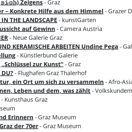
𝚒̶𝚌̶𝚑̶) Zeigens
- Graz
fer – Konkrete Hilfe aus dem Himmel
- Grazer
R IN THE LANDSCAPE
- kunstGarten
ussicht auf Gewinn
- Camera Austria
MER
- Neue Galerie Graz
UND KERAMISCHE ARBEITEN Undine Pega
- Ga
llung
- Künstlerbund Galerie
„Schlüssel zur Kunst“
- Graz
 DU?
- Flughafen Graz Thalerhof
ratur, ein Ort um sich zu versammeln
- Afro-Asi
nen, Leben und dem, was zählt
- Volkskunde
- Kunsthaus Graz
useum
nd Erinnern
- Graz Museum
Graz der 70er
- Graz Museum