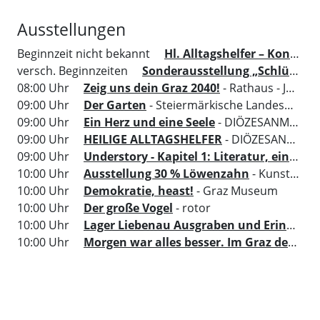
Ausstellungen
Beginnzeit nicht bekannt
Hl. Alltagshelfer – Konkrete Hilfe aus dem Himmel
versch. Beginnzeiten
Sonderausstellung „Schlüssel zur Kunst“
08:00 Uhr
Zeig uns dein Graz 2040!
- Rathaus - Jugendgalerie
09:00 Uhr
Der Garten
- Steiermärkische Landesbibliothek
09:00 Uhr
Ein Herz und eine Seele
- DIÖZESANMUSEUM Graz
09:00 Uhr
HEILIGE ALLTAGSHELFER
- DIÖZESANMUSEUM Graz
09:00 Uhr
Understory - Kapitel 1: Literatur, ein Ort um sich zu versammeln
10:00 Uhr
Ausstellung 30 % Löwenzahn
- Kunsthaus Graz
10:00 Uhr
Demokratie, heast!
- Graz Museum
10:00 Uhr
Der große Vogel
- rotor
10:00 Uhr
Lager Liebenau Ausgraben und Erinnern
10:00 Uhr
Morgen war alles besser. Im Graz der 70er