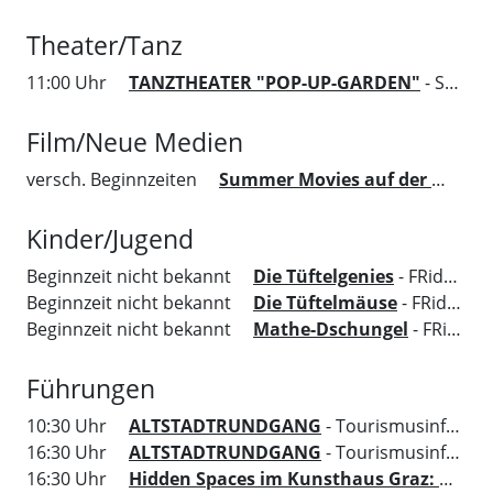
Theater/Tanz
11:00 Uhr
TANZTHEATER "POP-UP-GARDEN"
- Salon Stolz
Film/Neue Medien
versch. Beginnzeiten
Summer Movies auf der Murinsel Graz
Kinder/Jugend
Beginnzeit nicht bekannt
Die Tüftelgenies
- FRida&freD - Das Grazer Kindermuseum
Beginnzeit nicht bekannt
Die Tüftelmäuse
- FRida&freD - Das Grazer Kindermuseum
Beginnzeit nicht bekannt
Mathe-Dschungel
- FRida&freD - Das Grazer Kindermuseum
Führungen
10:30 Uhr
ALTSTADTRUNDGANG
- Tourismusinformation Region Graz
16:30 Uhr
ALTSTADTRUNDGANG
- Tourismusinformation Region Graz
16:30 Uhr
Hidden Spaces im Kunsthaus Graz: Architektur-Rundgang mit Blick auf versteckte Plätze