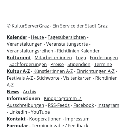
© KulturServerGraz - Ein Service der Stadt Graz
Kalender
-
Heute
-
Tagesübersichten
-
Veranstaltungen
-
Veranstaltungsorte
-
Veranstaltungsreihen
-
Richtlinien Kalender
Kulturamt
-
Mitarbeiter:innen
-
Logo
-
Förderungen
-
Sachförderungen
-
Preise
-
Stipendien
-
Termine
Kultur A-Z
-
Künstler:innen A-Z
-
Einrichtungen A-Z
-
Festivals A-Z
-
Stichworte
-
Visitenkarten
-
Richtlinien
A-Z
News
-
Archiv
Informationen
-
Kinoprogramm ↗
-
Ausschreibungen
-
RSS-Feeds
-
Facebook
-
Instagram
-
LinkedIn
-
YouTube
Kontakt
-
Kooperationen
-
Impressum
Formular
-
Termineingabe / Feedback