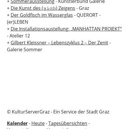
+
Sommerausstellung
- Künstlerbund Galerie
+
Die Kunst des (𝚜̶𝚒̶𝚌̶𝚑̶) Zeigens
- Graz
+
Der Goldfisch im Wasserglas
- QUERORT -
(er)LEBEN
+
Die Installationsaustellung: „MANHATTAN PROJEKT“
- Atelier 12
+
Gilbert Kleissner – Lebenszyklus 2 – Der Zenit
-
Galerie Sommer
© KulturServerGraz - Ein Service der Stadt Graz
Kalender
-
Heute
-
Tagesübersichten
-