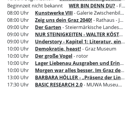
Beginnzeit nicht bekannt
WER BIN DENN DU?
- Flughafen Graz Thalerhof
08:00 Uhr
Kunstwerke VIII
- Galerie Zwischenbilder im Sozialamt der Stadt Graz
08:00 Uhr
Zeig uns dein Graz 2040!
- Rathaus - Jugendgalerie
09:00 Uhr
Der Garten
- Steiermärkische Landesbibliothek
09:00 Uhr
NUR STEINIGKEITEN - WALTER KÖSTENBAUER
09:00 Uhr
Understory - Kapitel 1: Literatur, ein Ort um sich zu versammeln
10:00 Uhr
Demokratie, heast!
- Graz Museum
10:00 Uhr
Der große Vogel
- rotor
10:00 Uhr
Lager Liebenau Ausgraben und Erinnern
10:00 Uhr
Morgen war alles besser. Im Graz der 70er
13:00 Uhr
BARBARA HÖLLER - „Präsenz der Linien“
17:30 Uhr
BASIC RESEARCH 2.0
- MUWA Museum der Wahrnehmung