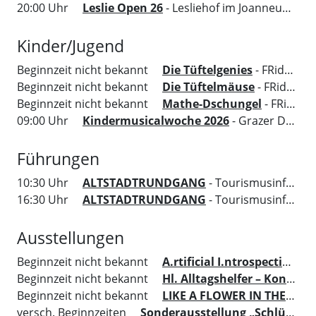
20:00 Uhr
Leslie Open 26
- Lesliehof im Joanneumsviertel
Kinder/Jugend
Beginnzeit nicht bekannt
Die Tüftelgenies
- FRida&freD - Das Grazer Kindermuseum
Beginnzeit nicht bekannt
Die Tüftelmäuse
- FRida&freD - Das Grazer Kindermuseum
Beginnzeit nicht bekannt
Mathe-Dschungel
- FRida&freD - Das Grazer Kindermuseum
09:00 Uhr
Kindermusicalwoche 2026
- Grazer Dom
Führungen
10:30 Uhr
ALTSTADTRUNDGANG
- Tourismusinformation Region Graz
16:30 Uhr
ALTSTADTRUNDGANG
- Tourismusinformation Region Graz
Ausstellungen
Beginnzeit nicht bekannt
A.rtificial I.ntrospection O.
Beginnzeit nicht bekannt
Hl. Alltagshelfer – Konkrete Hilfe aus dem Himmel
Beginnzeit nicht bekannt
LIKE A FLOWER IN THE LANDSCAPE
versch. Beginnzeiten
Sonderausstellung „Schlüssel zur Kunst“