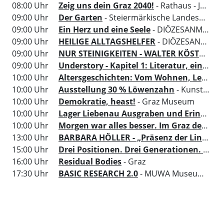
08:00 Uhr
Zeig uns dein Graz 2040!
- Rathaus - Jugendgalerie
09:00 Uhr
Der Garten
- Steiermärkische Landesbibliothek
09:00 Uhr
Ein Herz und eine Seele
- DIÖZESANMUSEUM Graz
09:00 Uhr
HEILIGE ALLTAGSHELFER
- DIÖZESANMUSEUM Graz
09:00 Uhr
NUR STEINIGKEITEN - WALTER KÖSTENBAUER
09:00 Uhr
Understory - Kapitel 1: Literatur, ein Ort um sich zu versammeln
10:00 Uhr
Altersgeschichten: Vom Wohnen, Leben und dem, was zählt
10:00 Uhr
Ausstellung 30 % Löwenzahn
- Kunsthaus Graz
10:00 Uhr
Demokratie, heast!
- Graz Museum
10:00 Uhr
Lager Liebenau Ausgraben und Erinnern
10:00 Uhr
Morgen war alles besser. Im Graz der 70er
13:00 Uhr
BARBARA HÖLLER - „Präsenz der Linien“
15:00 Uhr
Drei Positionen. Drei Generationen. Eine gemeinsame Ausstellung.
16:00 Uhr
Residual Bodies
- Graz
17:30 Uhr
BASIC RESEARCH 2.0
- MUWA Museum der Wahrnehmung