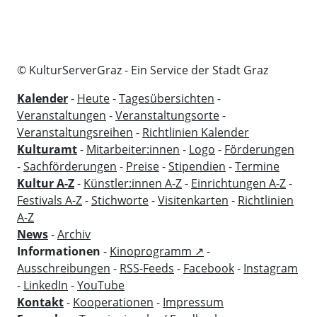
© KulturServerGraz - Ein Service der Stadt Graz
Kalender
-
Heute
-
Tagesübersichten
-
Veranstaltungen
-
Veranstaltungsorte
-
Veranstaltungsreihen
-
Richtlinien Kalender
Kulturamt
-
Mitarbeiter:innen
-
Logo
-
Förderungen
-
Sachförderungen
-
Preise
-
Stipendien
-
Termine
Kultur A-Z
-
Künstler:innen A-Z
-
Einrichtungen A-Z
-
Festivals A-Z
-
Stichworte
-
Visitenkarten
-
Richtlinien
A-Z
News
-
Archiv
Informationen
-
Kinoprogramm ↗
-
Ausschreibungen
-
RSS-Feeds
-
Facebook
-
Instagram
-
LinkedIn
-
YouTube
Kontakt
-
Kooperationen
-
Impressum