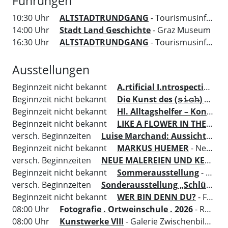
Führungen
10:30 Uhr
ALTSTADTRUNDGANG
- Tourismusinformation Region Graz
14:00 Uhr
Stadt Land Geschichte
- Graz Museum
16:30 Uhr
ALTSTADTRUNDGANG
- Tourismusinformation Region Graz
Ausstellungen
Beginnzeit nicht bekannt
A.rtificial I.ntrospection O.
Beginnzeit nicht bekannt
Die Kunst des (𝚜̶𝚒̶𝚌̶𝚑̶) Zeigens
Beginnzeit nicht bekannt
Hl. Alltagshelfer – Konkrete Hilfe aus dem Himmel
Beginnzeit nicht bekannt
LIKE A FLOWER IN THE LANDSCAPE
versch. Beginnzeiten
Luise Marchand: Aussicht auf Gewinn
Beginnzeit nicht bekannt
MARKUS HUEMER
- Neue Galerie Graz
versch. Beginnzeiten
NEUE MALEREIEN UND KERAMISCHE ARBEITEN Undine Pega
Beginnzeit nicht bekannt
Sommerausstellung
- Künstlerbund Galerie
versch. Beginnzeiten
Sonderausstellung „Schlüssel zur Kunst“
Beginnzeit nicht bekannt
WER BIN DENN DU?
- Flughafen Graz Thalerhof
08:00 Uhr
Fotografie . Ortweinschule . 2026
- Rathaus - Fotogalerie
08:00 Uhr
Kunstwerke VIII
- Galerie Zwischenbilder im Sozialamt der Stadt Graz