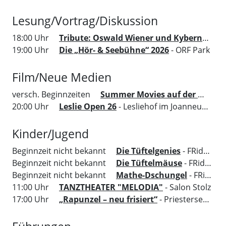
Lesung/Vortrag/Diskussion
18:00 Uhr
Tribute: Oswald Wiener und Kybernetik
-
19:00 Uhr
Die „Hör- & Seebühne“ 2026
- ORF Park
Film/Neue Medien
versch. Beginnzeiten
Summer Movies auf der Murinsel Graz
20:00 Uhr
Leslie Open 26
- Lesliehof im Joanneumsviertel
Kinder/Jugend
Beginnzeit nicht bekannt
Die Tüftelgenies
- FRida&freD - Das Grazer Kindermuseum
Beginnzeit nicht bekannt
Die Tüftelmäuse
- FRida&freD - Das Grazer Kindermuseum
Beginnzeit nicht bekannt
Mathe-Dschungel
- FRida&freD - Das Grazer Kindermuseum
11:00 Uhr
TANZTHEATER "MELODIA"
- Salon Stolz
17:00 Uhr
„Rapunzel – neu frisiert“
- Priesterseminar der Diözese Graz-Seckau