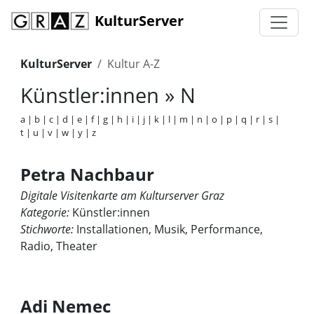
KulturServer
KulturServer
Kultur A-Z
Künstler:innen » N
a
|
b
|
c
|
d
|
e
|
f
|
g
|
h
|
i
|
j
|
k
|
l
|
m
|
n
|
o
|
p
|
q
|
r
|
s
|
t
|
u
|
v
|
w
|
y
|
z
Petra Nachbaur
Digitale Visitenkarte am Kulturserver Graz
Kategorie:
Künstler:innen
Stichworte:
Installationen, Musik, Performance,
Radio, Theater
Adi Nemec