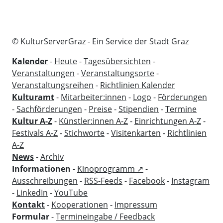
© KulturServerGraz - Ein Service der Stadt Graz
Kalender
-
Heute
-
Tagesübersichten
-
Veranstaltungen
-
Veranstaltungsorte
-
Veranstaltungsreihen
-
Richtlinien Kalender
Kulturamt
-
Mitarbeiter:innen
-
Logo
-
Förderungen
-
Sachförderungen
-
Preise
-
Stipendien
-
Termine
Kultur A-Z
-
Künstler:innen A-Z
-
Einrichtungen A-Z
-
Festivals A-Z
-
Stichworte
-
Visitenkarten
-
Richtlinien
A-Z
News
-
Archiv
Informationen
-
Kinoprogramm ↗
-
Ausschreibungen
-
RSS-Feeds
-
Facebook
-
Instagram
-
LinkedIn
-
YouTube
Kontakt
-
Kooperationen
-
Impressum
Formular
-
Termineingabe / Feedback