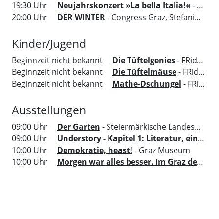
19:30 Uhr
Neujahrskonzert »La bella Italia!«
- Opernhaus
20:00 Uhr
DER WINTER
- Congress Graz, Stefaniensaal
Kinder/Jugend
Beginnzeit nicht bekannt
Die Tüftelgenies
- FRida&freD - Das Grazer Kindermuseum
Beginnzeit nicht bekannt
Die Tüftelmäuse
- FRida&freD - Das Grazer Kindermuseum
Beginnzeit nicht bekannt
Mathe-Dschungel
- FRida&freD - Das Grazer Kindermuseum
Ausstellungen
09:00 Uhr
Der Garten
- Steiermärkische Landesbibliothek
09:00 Uhr
Understory - Kapitel 1: Literatur, ein Ort um sich zu versammeln
10:00 Uhr
Demokratie, heast!
- Graz Museum
10:00 Uhr
Morgen war alles besser. Im Graz der 70er