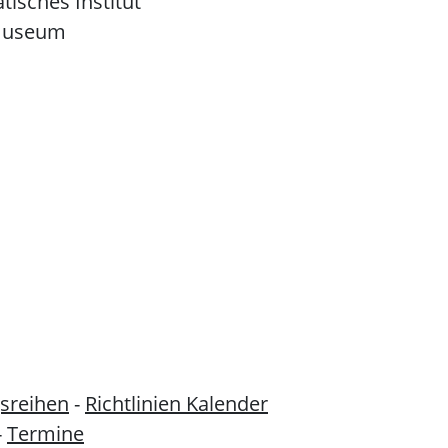
atisches Institut
museum
sreihen
-
Richtlinien Kalender
-
Termine