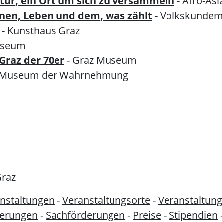
ratur, ein Ort um sich zu versammeln
- Afro-Asi
nen, Leben und dem, was zählt
- Volkskunde
- Kunsthaus Graz
useum
Graz der 70er
- Graz Museum
Museum der Wahrnehmung
Graz
nstaltungen
-
Veranstaltungsorte
-
Veranstaltung
derungen
-
Sachförderungen
-
Preise
-
Stipendien