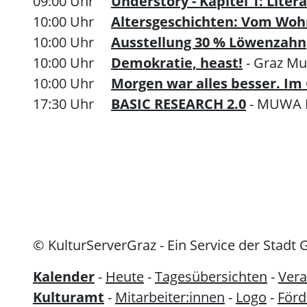
09:00 Uhr
Understory - Kapitel 1: Lite
10:00 Uhr
Altersgeschichten: Vom Woh
10:00 Uhr
Ausstellung 30 % Löwenzahn
10:00 Uhr
Demokratie, heast!
- Graz M
10:00 Uhr
Morgen war alles besser. Im 
17:30 Uhr
BASIC RESEARCH 2.0
- MUWA 
© KulturServerGraz - Ein Service der Stadt 
Kalender
-
Heute
-
Tagesübersichten
-
Vera
Kulturamt
-
Mitarbeiter:innen
-
Logo
-
För