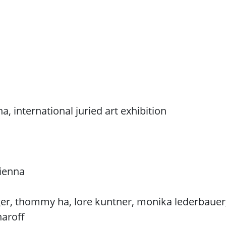
a, international juried art exhibition
vienna
inger, thommy ha, lore kuntner, monika lederbauer
haroff