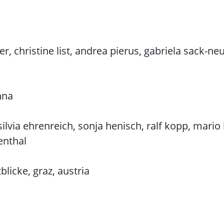
r, christine list, andrea pierus, gabriela sack-
nna
lvia ehrenreich, sonja henisch, ralf kopp, mario l
enthal
blicke, graz, austria