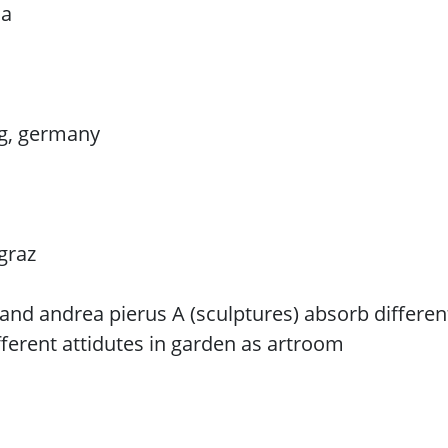
na
g, germany
graz
 and andrea pierus A (sculptures) absorb differen
erent attidutes in garden as artroom