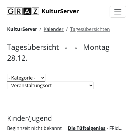
KulturServer
KulturServer
Kalender
Tagesübersichten
Tagesübersicht
Montag
«
»
28.12.
Kinder/Jugend
Beginnzeit nicht bekannt
Die Tüftelgenies
- FRida&freD - Das Grazer Kindermuseum