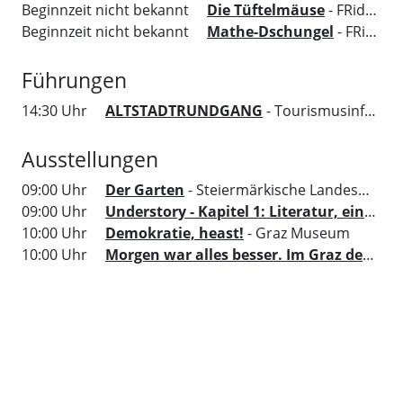
Beginnzeit nicht bekannt
Die Tüftelmäuse
- FRida&freD - Das Grazer Kindermuseum
Beginnzeit nicht bekannt
Mathe-Dschungel
- FRida&freD - Das Grazer Kindermuseum
Führungen
14:30 Uhr
ALTSTADTRUNDGANG
- Tourismusinformation Region Graz
Ausstellungen
09:00 Uhr
Der Garten
- Steiermärkische Landesbibliothek
09:00 Uhr
Understory - Kapitel 1: Literatur, ein Ort um sich zu versammeln
10:00 Uhr
Demokratie, heast!
- Graz Museum
10:00 Uhr
Morgen war alles besser. Im Graz der 70er