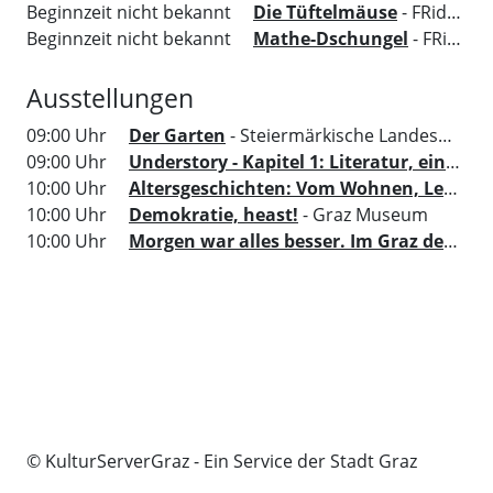
Beginnzeit nicht bekannt
Die Tüftelmäuse
- FRida&freD - Das Grazer Kindermuseum
Beginnzeit nicht bekannt
Mathe-Dschungel
- FRida&freD - Das Grazer Kindermuseum
Ausstellungen
09:00 Uhr
Der Garten
- Steiermärkische Landesbibliothek
09:00 Uhr
Understory - Kapitel 1: Literatur, ein Ort um sich zu versammeln
10:00 Uhr
Altersgeschichten: Vom Wohnen, Leben und dem, was zählt
10:00 Uhr
Demokratie, heast!
- Graz Museum
10:00 Uhr
Morgen war alles besser. Im Graz der 70er
© KulturServerGraz - Ein Service der Stadt Graz