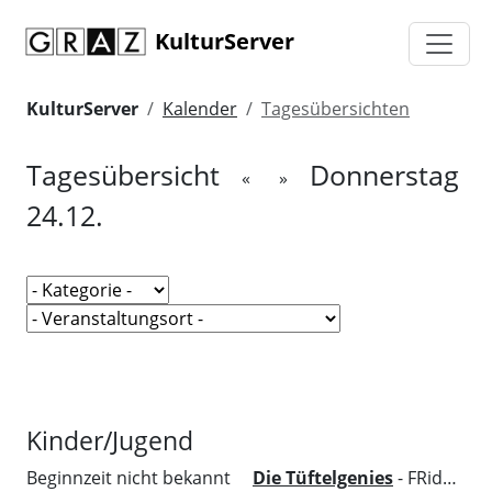
KulturServer
KulturServer
Kalender
Tagesübersichten
Tagesübersicht
Donnerstag
«
»
24.12.
Kinder/Jugend
Beginnzeit nicht bekannt
Die Tüftelgenies
- FRida&freD - Das Grazer Kindermuseum