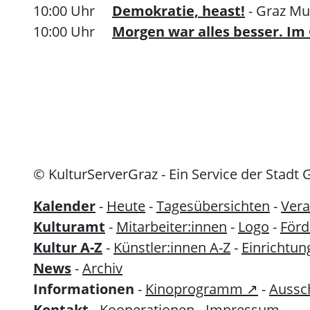
10:00 Uhr
Demokratie, heast!
- Graz M
10:00 Uhr
Morgen war alles besser. Im 
© KulturServerGraz - Ein Service der Stadt 
Kalender
-
Heute
-
Tagesübersichten
-
Vera
Kulturamt
-
Mitarbeiter:innen
-
Logo
-
För
Kultur A-Z
-
Künstler:innen A-Z
-
Einrichtun
News
-
Archiv
Informationen
-
Kinoprogramm ↗
-
Aussc
Kontakt
-
Kooperationen
-
Impressum