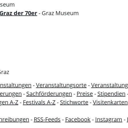
useum
Graz der 70er
- Graz Museum
Graz
nstaltungen
-
Veranstaltungsorte
-
Veranstaltung
derungen
-
Sachförderungen
-
Preise
-
Stipendien
gen A-Z
-
Festivals A-Z
-
Stichworte
-
Visitenkarten
hreibungen
-
RSS-Feeds
-
Facebook
-
Instagram
-