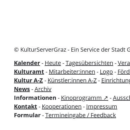
© KulturServerGraz - Ein Service der Stadt 
Kalender
-
Heute
-
Tagesübersichten
-
Vera
Kulturamt
-
Mitarbeiter:innen
-
Logo
-
För
Kultur A-Z
-
Künstler:innen A-Z
-
Einrichtun
News
-
Archiv
Informationen
-
Kinoprogramm ↗
-
Aussc
Kontakt
-
Kooperationen
-
Impressum
Formular
-
Termineingabe / Feedback