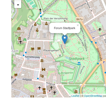
-
×
Forum Stadtpark
Leaflet
| ©
OpenStreetMap
con