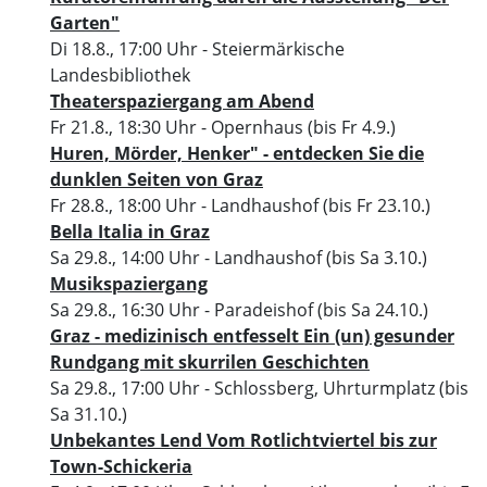
Garten"
Di 18.8., 17:00 Uhr
- Steiermärkische
Landesbibliothek
Theaterspaziergang am Abend
Fr 21.8., 18:30 Uhr
- Opernhaus
(bis Fr 4.9.)
Huren, Mörder, Henker" - entdecken Sie die
dunklen Seiten von Graz
Fr 28.8., 18:00 Uhr
- Landhaushof
(bis Fr 23.10.)
Bella Italia in Graz
Sa 29.8., 14:00 Uhr
- Landhaushof
(bis Sa 3.10.)
Musikspaziergang
Sa 29.8., 16:30 Uhr
- Paradeishof
(bis Sa 24.10.)
Graz - medizinisch entfesselt Ein (un) gesunder
Rundgang mit skurrilen Geschichten
Sa 29.8., 17:00 Uhr
- Schlossberg, Uhrturmplatz
(bis
Sa 31.10.)
Unbekantes Lend Vom Rotlichtviertel bis zur
Town-Schickeria