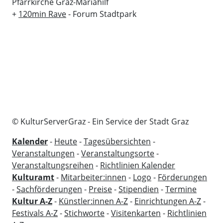
Pfarrkirche Graz-Mariahilf
+
120min Rave
- Forum Stadtpark
© KulturServerGraz - Ein Service der Stadt Graz
Kalender
-
Heute
-
Tagesübersichten
-
Veranstaltungen
-
Veranstaltungsorte
-
Veranstaltungsreihen
-
Richtlinien Kalender
Kulturamt
-
Mitarbeiter:innen
-
Logo
-
Förderungen
-
Sachförderungen
-
Preise
-
Stipendien
-
Termine
Kultur A-Z
-
Künstler:innen A-Z
-
Einrichtungen A-Z
-
Festivals A-Z
-
Stichworte
-
Visitenkarten
-
Richtlinien