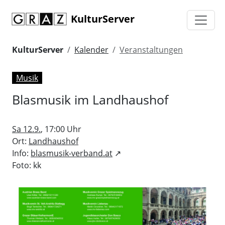
KulturServer
KulturServer
Kalender
Veranstaltungen
Musik
Blasmusik im Landhaushof
Sa 12.9.
, 17:00 Uhr
Ort:
Landhaushof
Info:
blasmusik-verband.at
↗
Foto: kk